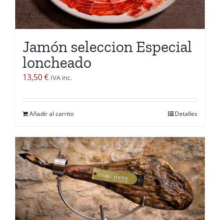
pueden
elegir
en
Jamón seleccion Especial
la
loncheado
página
de
13,50
€
IVA inc.
producto
Añadir al carrito
Detalles