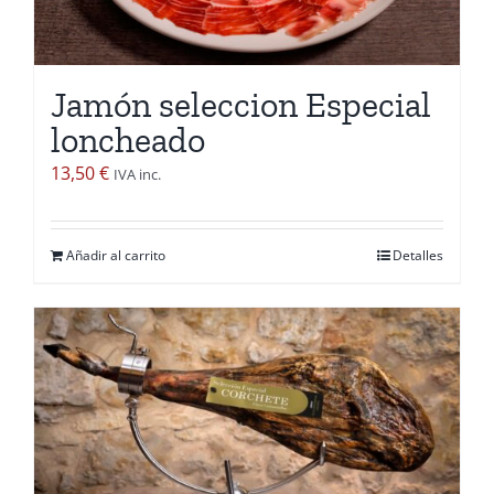
pueden
elegir
en
Jamón seleccion Especial
la
loncheado
página
de
13,50
€
IVA inc.
producto
Añadir al carrito
Detalles