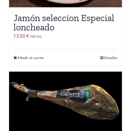
elegir
en
Jamón seleccion Especial
la
loncheado
página
de
13,50
€
IVA inc.
producto
Añadir al carrito
Detalles