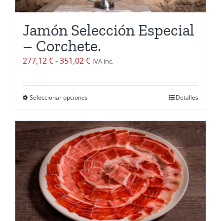
Jamón Selección Especial
– Corchete.
Rango
277,12
€
-
351,02
€
IVA inc.
de
precios:
Seleccionar opciones
Detalles
Este
desde
producto
277,12 €
tiene
hasta
múltiples
351,02 €
variantes.
Las
opciones
se
pueden