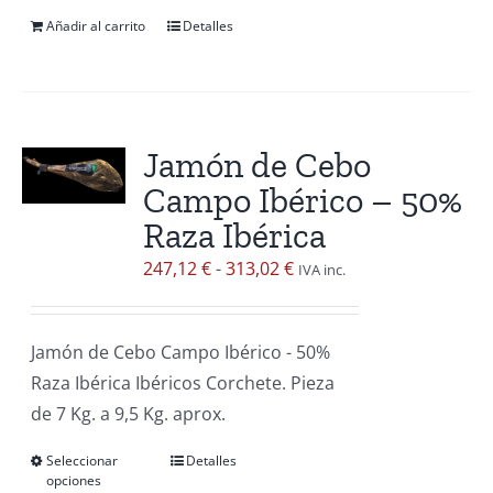
de
Añadir al carrito
Detalles
producto
Jamón de Cebo
Campo Ibérico – 50%
Raza Ibérica
Rango
247,12
€
-
313,02
€
IVA inc.
de
precios:
Jamón de Cebo Campo Ibérico - 50%
desde
Raza Ibérica Ibéricos Corchete. Pieza
247,12 €
de 7 Kg. a 9,5 Kg. aprox.
hasta
313,02 €
Seleccionar
Detalles
Este
opciones