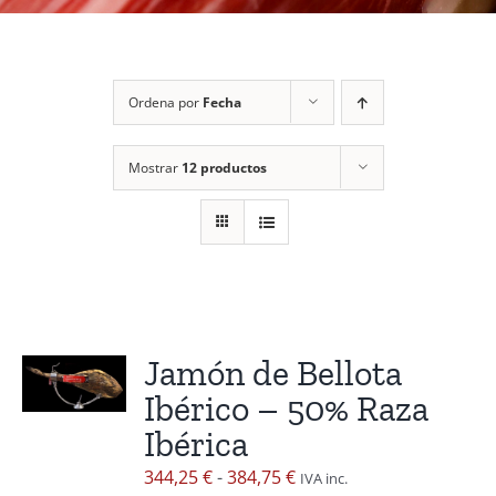
Ordena por
Fecha
Mostrar
12 productos
Jamón de Bellota
Ibérico – 50% Raza
Ibérica
Rango
344,25
€
-
384,75
€
IVA inc.