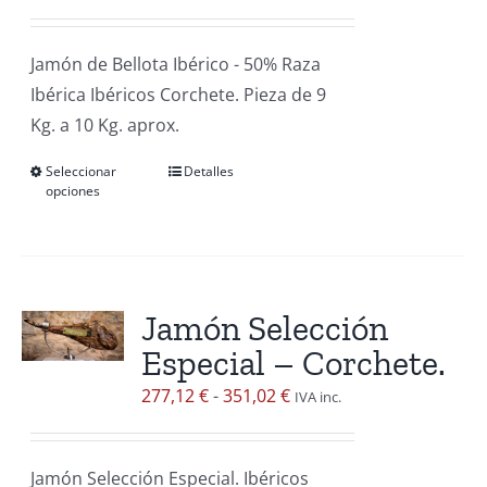
de
precios:
Jamón de Bellota Ibérico - 50% Raza
desde
Ibérica Ibéricos Corchete. Pieza de 9
344,25 €
Kg. a 10 Kg. aprox.
hasta
384,75 €
Seleccionar
Detalles
Este
opciones
producto
tiene
múltiples
variantes.
Jamón Selección
Las
Especial – Corchete.
opciones
se
Rango
277,12
€
-
351,02
€
IVA inc.
pueden
de
elegir
precios:
Jamón Selección Especial. Ibéricos
en
desde