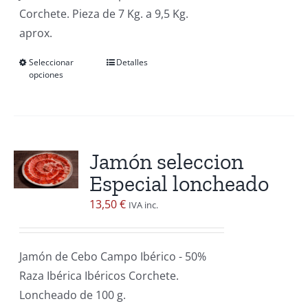
Corchete. Pieza de 7 Kg. a 9,5 Kg.
la
277,12 €
aprox.
página
hasta
de
351,02 €
Seleccionar
Detalles
Este
producto
opciones
producto
tiene
múltiples
variantes.
Jamón seleccion
Las
Especial loncheado
opciones
se
13,50
€
IVA inc.
pueden
elegir
Jamón de Cebo Campo Ibérico - 50%
en
Raza Ibérica Ibéricos Corchete.
la
Loncheado de 100 g.
página