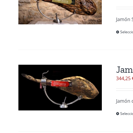
Jamón S
Selecci
Jamó
344,25
Jamón d
Selecci