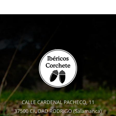
página
múltiples
de
variantes.
producto
Las
opciones
se
pueden
elegir
en
la
página
de
producto
CALLE CARDENAL PACHECO, 11
37500 CIUDAD RODRIGO (Salamanca)