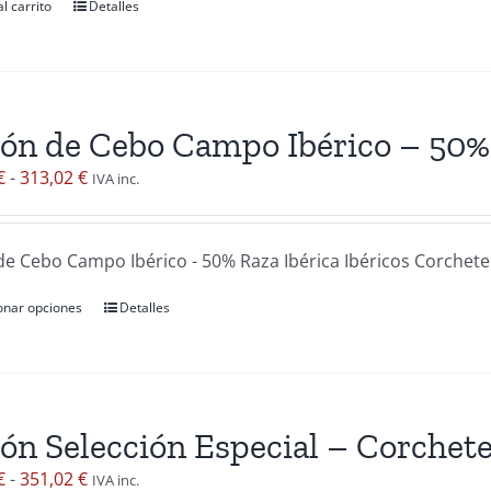
l carrito
Detalles
ón de Cebo Campo Ibérico – 50% 
Rango
€
-
313,02
€
IVA inc.
de
precios:
e Cebo Campo Ibérico - 50% Raza Ibérica Ibéricos Corchete. 
desde
247,12 €
onar opciones
Detalles
Este
hasta
producto
313,02 €
tiene
múltiples
variantes.
ón Selección Especial – Corchete
Las
Rango
€
-
351,02
€
IVA inc.