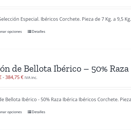
opciones
de
se
precios:
pueden
elección Especial. Ibéricos Corchete. Pieza de 7 Kg. a 9,5 Kg
desde
elegir
277,12 €
onar opciones
Detalles
Este
en
hasta
producto
la
351,02 €
tiene
página
múltiples
de
variantes.
n de Bellota Ibérico – 50% Raza 
producto
Las
Rango
€
-
384,75
€
IVA inc.
opciones
de
se
precios:
pueden
e Bellota Ibérico - 50% Raza Ibérica Ibéricos Corchete. Pieza
desde
elegir
344,25 €
onar opciones
Detalles
Este
en
hasta
producto
la
384,75 €
tiene