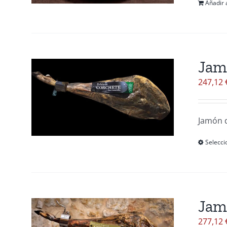
Añadir a
Jam
247,12
Jamón d
Selecci
Jam
277,12