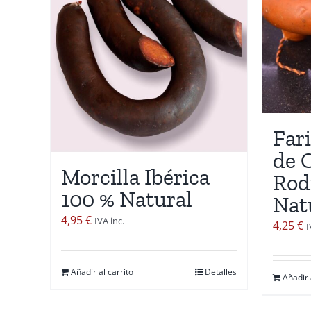
Fari
de 
Morcilla Ibérica
Rod
100 % Natural
Nat
4,95
€
IVA inc.
4,25
€
I
Añadir al carrito
Detalles
Añadir 