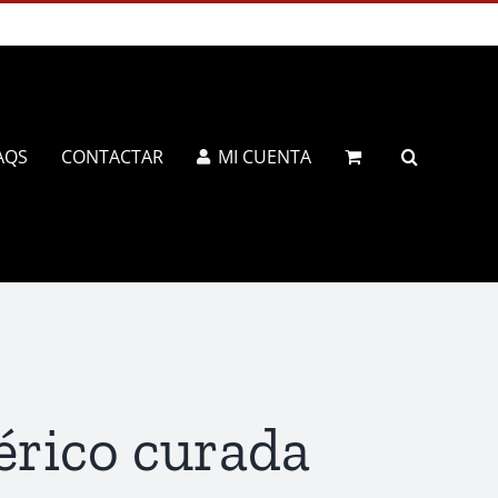
AQS
CONTACTAR
MI CUENTA
érico curada