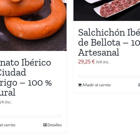
Salchichón Ibé
de Bellota – 1
Artesanal
nato Ibérico
29,25
€
IVA inc.
Ciudad
rigo – 100 %
Añadir al carrito
ural
VA inc.
al carrito
Detalles