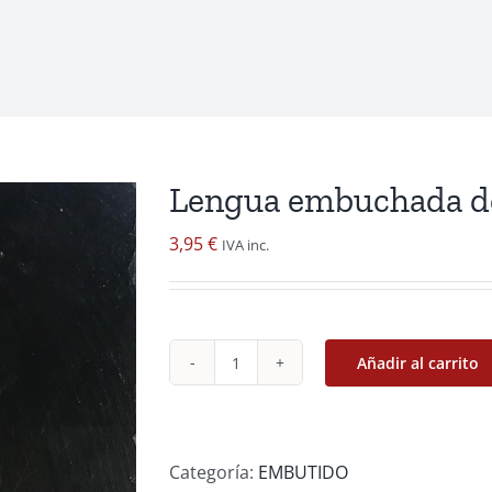
Lengua embuchada de
3,95
€
IVA inc.
Añadir al carrito
Lengua
embuchada
de
cerdo
Categoría:
EMBUTIDO