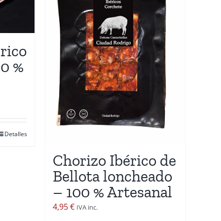
rico
00 %
Detalles
Chorizo Ibérico de
Bellota loncheado
– 100 % Artesanal
4,95
€
IVA inc.