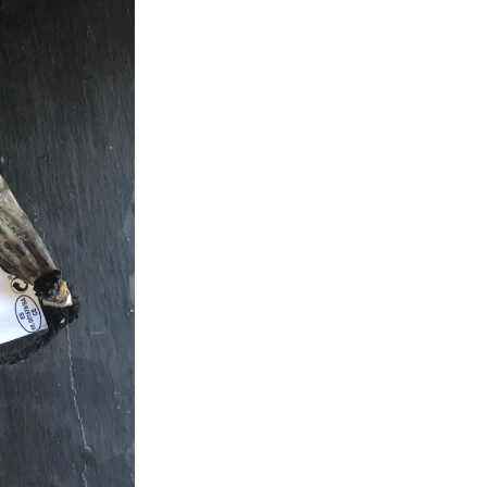
ibérico
curada
cantidad