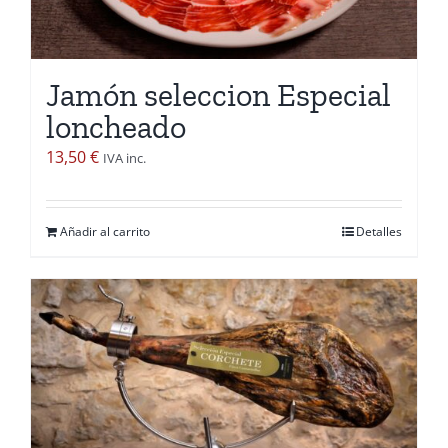
pueden
elegir
en
Jamón seleccion Especial
la
loncheado
página
de
13,50
€
IVA inc.
producto
Añadir al carrito
Detalles