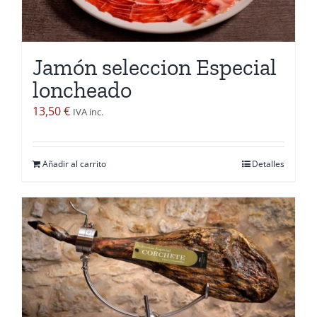
pueden
elegir
en
Jamón seleccion Especial
la
loncheado
página
de
13,50
€
IVA inc.
producto
Añadir al carrito
Detalles