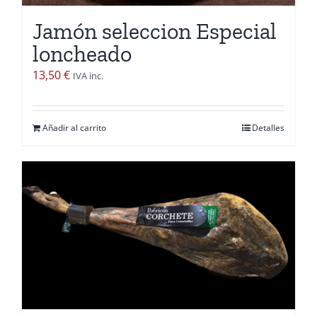
en
Jamón seleccion Especial
la
loncheado
página
de
13,50
€
IVA inc.
producto
Añadir al carrito
Detalles