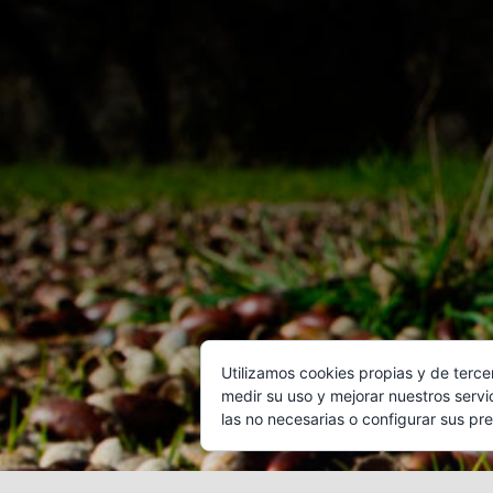
elegir
en
la
página
de
producto
Aviso Legal
Utilizamos cookies propias y de terce
medir su uso y mejorar nuestros servi
las no necesarias o configurar sus pr