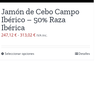
Jamón de Cebo Campo
Ibérico – 50% Raza
Ibérica
Rango
247,12
€
-
313,02
€
IVA inc.
de
precios:
Seleccionar opciones
Detalles
Este
desde
producto
247,12 €
tiene
hasta
múltiples
313,02 €
variantes.
Las
opciones
se
pueden