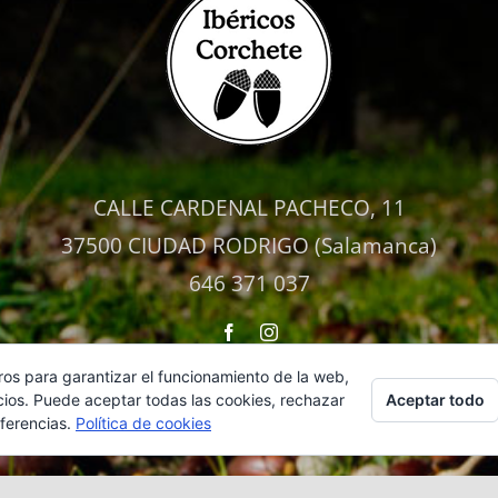
CALLE CARDENAL PACHECO, 11
37500 CIUDAD RODRIGO (Salamanca)
646 371 037
·
Política de Privacidad
·
Política de Cookies
·
Términos 
ros para garantizar el funcionamiento de la web,
Aceptar todo
cios. Puede aceptar todas las cookies, rechazar
eferencias.
Política de cookies