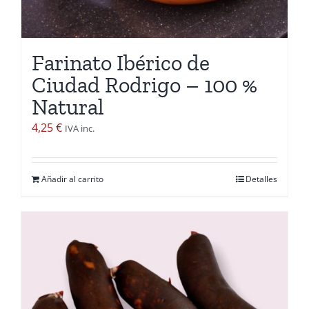
página
de
producto
Farinato Ibérico de
Ciudad Rodrigo – 100 %
Natural
4,25
€
IVA inc.
Añadir al carrito
Detalles