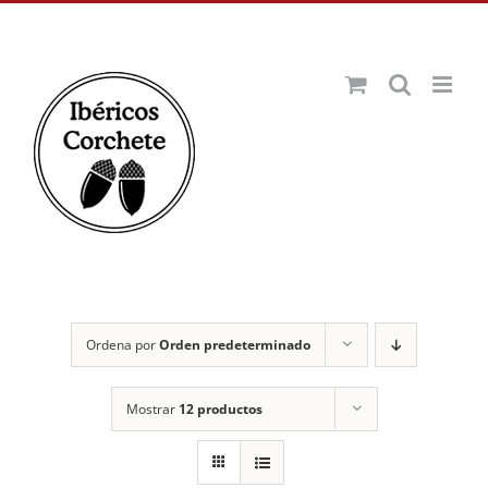
Saltar
Facebook
X
Instagram
Pinterest
al
contenido
Ordena por
Orden predeterminado
Mostrar
12 productos