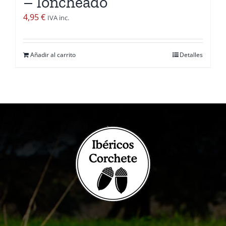
– loncheado
4,95
€
IVA inc.
Añadir al carrito
Detalles